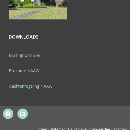
DOWNLOADS
Inschrijfformulier
Brochure NAAW
klachtenregeling NAAW
Privacy statement
|
algemene voorwaarden
|
sitemap