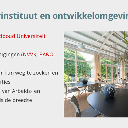
rinstituut en ontwikkelomgevi
dboud Universiteit
igingen (
NVVK
,
BA&O
,
er hun weg te zoeken en
aties
k van Arbeids- en
ls de breedte