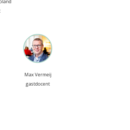
ooland
t
Max Vermeij
gastdocent