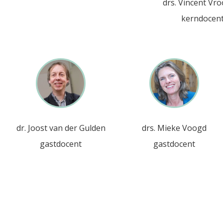
drs. Vincent Vr
kerndocen
dr. Joost van der Gulden
drs. Mieke Voogd
gastdocent
gastdocent