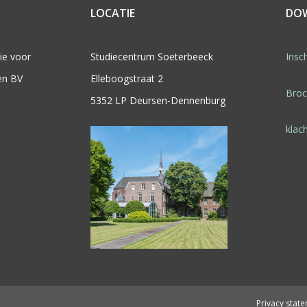
LOCATIE
DO
ie voor
Studiecentrum Soeterbeeck
Insch
en BV
Elleboogstraat 2
Bro
5352 LP Deursen-Dennenburg
klac
1
Privacy stat