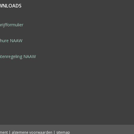
WNLOADS
rijfformulier
chure NAAW
htenregeling NAAW
ement
|
algemene voorwaarden
|
sitemap