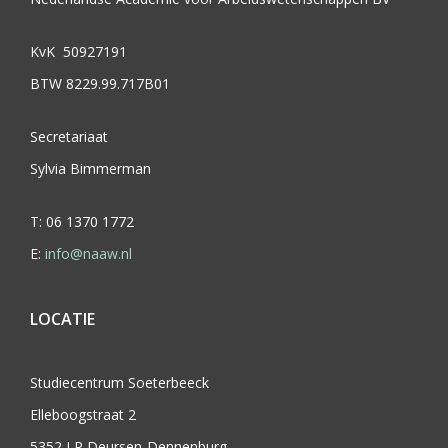
KvK 50927191
BTW 8229.99.717B01
Secretariaat
Sylvia Bimmerman
T: 06 1370 1772
E:
info@naaw.nl
LOCATIE
Studiecentrum Soeterbeeck
Elleboogstraat 2
5352 LP Deursen-Dennenburg