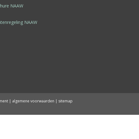
chure NAAW
htenregeling NAAW
ement
|
algemene voorwaarden
|
sitemap