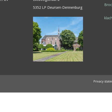
Bro
5352 LP Deursen-Dennenburg
klac
1
Privacy stat