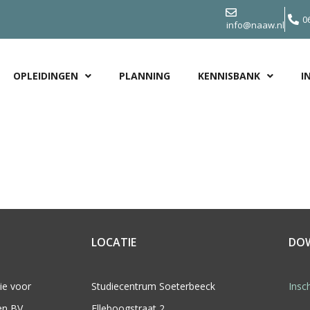
0
info@naaw.nl
OPLEIDINGEN
PLANNING
KENNISBANK
I
LOCATIE
DO
ie voor
Studiecentrum Soeterbeeck
Insch
en BV
Elleboogstraat 2