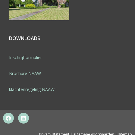
DOWNLOADS
Inschrijfformulier
Brochure NAAW
klachtenregeling NAAW
Privacy statement
|
algemene voorwaarden
|
sitemap