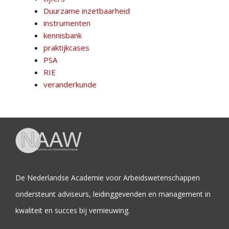
Duurzame inzetbaarheid
instrumenten
kennisbank
praktijkcases
PSA
RIE
veranderkunde
De Nederlandse Academie voor Arbeidswetenschappen
ondersteunt adviseurs, leidinggevenden en management in
kwaliteit en succes bij vernieuwing.