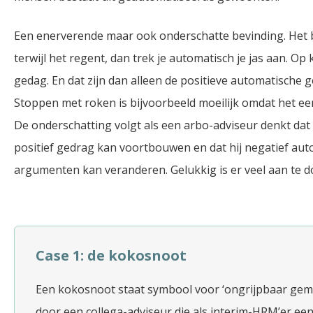
Een enerverende maar ook onderschatte bevinding. Het be
terwijl het regent, dan trek je automatisch je jas aan. O
gedag. En dat zijn dan alleen de positieve automatische 
Stoppen met roken is bijvoorbeeld moeilijk omdat het ee
De onderschatting volgt als een arbo-adviseur denkt dat 
positief gedrag kan voortbouwen en dat hij negatief au
argumenten kan veranderen. Gelukkig is er veel aan te d
Case 1: de kokosnoot
Een kokosnoot staat symbool voor ‘ongrijpbaar gem
door een collega-adviseur die als interim-HRM’er een