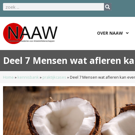
OVER NAAW
Deel 7 Mensen wat afleren kan
Home
»
kennisbank
»
praktijkcases
»
Deel 7 Mensen wat afleren kan even 