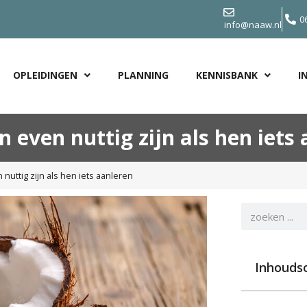
0
info@naaw.nl
OPLEIDINGEN
PLANNING
KENNISBANK
I
 even nuttig zijn als hen iets
nuttig zijn als hen iets aanleren
Inhouds