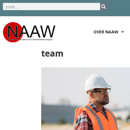
OVER NAAW
team