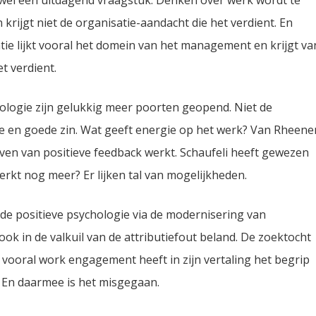
s wel een uitdagend vraagstuk. Denken over werk wordt te
rijgt niet de organisatie-aandacht die het verdient. En
tie lijkt vooral het domein van het management en krijgt va
t verdient.
ologie zijn gelukkig meer poorten geopend. Niet de
e en goede zin. Wat geeft energie op het werk? Van Rheene
even van positieve feedback werkt. Schaufeli heeft gewezen
kt nog meer? Er lijken tal van mogelijkheden.
 de positieve psychologie via de modernisering van
 in de valkuil van de attributiefout beland. De zoektocht
 vooral work engagement heeft in zijn vertaling het begrip
 En daarmee is het misgegaan.