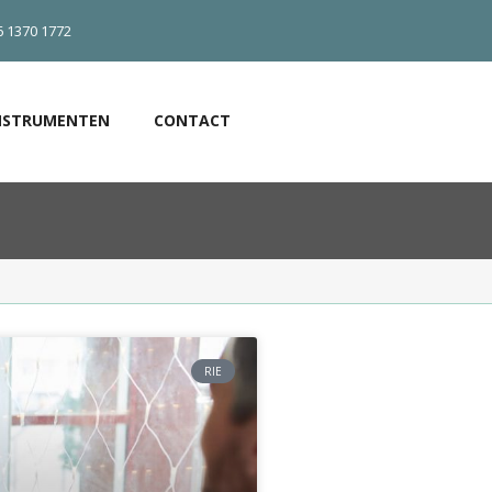
6 1370 1772
NSTRUMENTEN
CONTACT
RIE